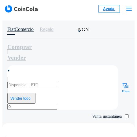
Ayuda
FiatComercio
Regalo
NGN
Comprar
Vender
Filtros
Vender todo
Venta instantánea