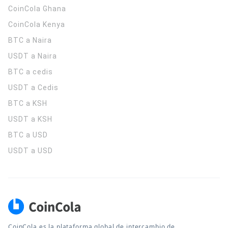
CoinCola
Ghana
CoinCola
Kenya
BTC a Naira
USDT a Naira
BTC a cedis
USDT a Cedis
BTC a KSH
USDT a KSH
BTC a USD
USDT a USD
CoinCola es la plataforma global de intercambio de