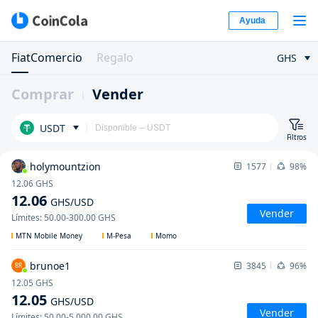
Ayuda
FiatComercio
Regalo
GHS
Comprar
Vender
USDT
Filtros
holymountzion
1577
98%
12.06
GHS
12.06
GHS
/USD
Vender
Límites
:
50.00
-
300.00
GHS
MTN Mobile Money
M-Pesa
Momo
brunoe1
3845
96%
BR
12.05
GHS
12.05
GHS
/USD
Vender
Límites
:
50.00
-
5,000.00
GHS