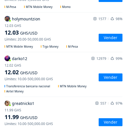
M-Pesa
MTN Mobile Money
Momo
holymountzion
1577
98%
12.03
GHS
12.03
GHS
/USD
Vender
Límites
:
20.00
-
50,000.00
GHS
MTN Mobile Money
Tigo Money
M-Pesa
darko12
12979
99%
12.02
GHS
12.02
GHS
/USD
Vender
Límites
:
10.00
-
500,000.00
GHS
Transferencia bancaria nacional
MTN Mobile Money
Airtel Money
greatnicko1
557
97%
11.99
GHS
11.99
GHS
/USD
Vender
Límites
:
10.00
-
500,000.00
GHS