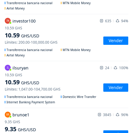
Transferencia bancaria nacional
MTN Mobile Money
Airtel Money
investor100
635
94%
IN
10.59
GHS
10.59
GHS
/USD
Vender
Límites
:
200.00
-
100,000.00
GHS
Transferencia bancaria nacional
MTN Mobile Money
Airtel Money
ilsuryan
24
100%
IL
10.59
GHS
10.59
GHS
/USD
Vender
Límites
:
1,047.00
-
104,700.00
GHS
Transferencia bancaria nacional
Domestic Wire Transfer
Internet Banking Payment System
brunoe1
3845
96%
BR
9.35
GHS
9.35
GHS
/USD