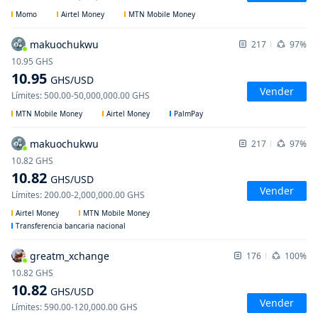
Momo
Airtel Money
MTN Mobile Money
makuochukwu
217
97%
10.95
GHS
10.95
GHS
/USD
Vender
Límites
:
500.00
-
50,000,000.00
GHS
MTN Mobile Money
Airtel Money
PalmPay
makuochukwu
217
97%
10.82
GHS
10.82
GHS
/USD
Vender
Límites
:
200.00
-
2,000,000.00
GHS
Airtel Money
MTN Mobile Money
Transferencia bancaria nacional
greatm_xchange
176
100%
10.82
GHS
10.82
GHS
/USD
Vender
Límites
:
590.00
-
120,000.00
GHS