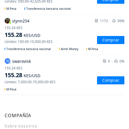
Límites
:
500.00
-
42,635.00
KES
M-Pesa
Transferencia bancaria nacional
slynn254
1172
99%
155.34
KES
155.28
KES
/USD
Comprar
Límites
:
100.00
-
10,000.00
KES
Transferencia bancaria nacional
Airtel Money
M-Pesa
swarovisk
0
0%
SW
155.34
KES
155.28
KES
/USD
Comprar
Límites
:
7,000.00
-
70,000.00
KES
M-Pesa
COMPAÑÍA
Sobre nosotros