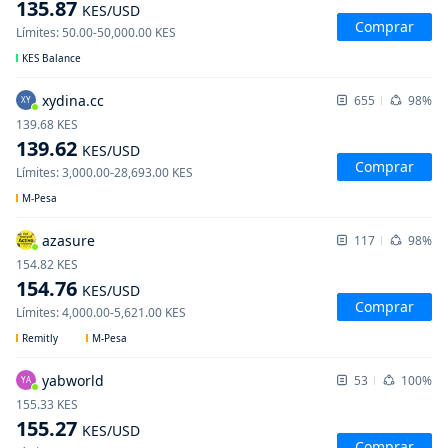
135.87
KES
/USD
Comprar
Límites
:
50.00
-
50,000.00
KES
KES Balance
xydina.cc
655
98%
XY
139.68
KES
139.62
KES
/USD
Comprar
Límites
:
3,000.00
-
28,693.00
KES
M-Pesa
azasure
117
98%
154.82
KES
154.76
KES
/USD
Comprar
Límites
:
4,000.00
-
5,621.00
KES
Remitly
M-Pesa
yabworld
53
100%
YA
155.33
KES
155.27
KES
/USD
Comprar