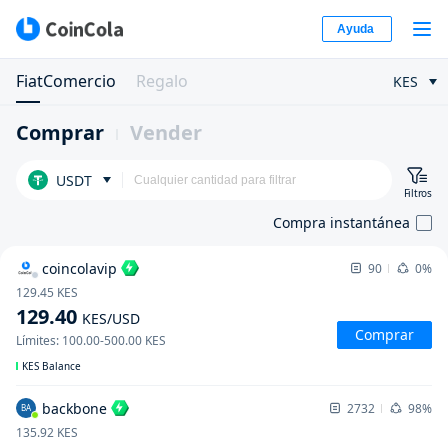
Ayuda
FiatComercio
Regalo
KES
Comprar
Vender
USDT
Filtros
Compra instantánea
coincolavip
90
0%
129.45
KES
129.40
KES
/USD
Comprar
Límites
:
100.00
-
500.00
KES
KES Balance
backbone
2732
98%
BA
135.92
KES