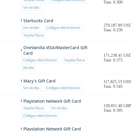
Tasa: 0.300
Sin recibo
Starbucks Card
279,187.89 US
Sin recibo
Códigos electrónicos
Tasa: 0.230
Tarjeta física
OneVanilla VISA/MasterCard Gift
Card
171,238.41 US
Códigos electrónicos
Tarjeta física
Tasa: 0.375
Recibo
Macy's Gift Card
117,825.53 US
Tasa: 0.545
Sin recibo
Códigos electrónicos
Playstation Network Gift Card
120,851.40 GB
Tarjeta física
Sin recibo
Tasa: 0.395
Códigos electrónicos
Playstation Network Gift Card