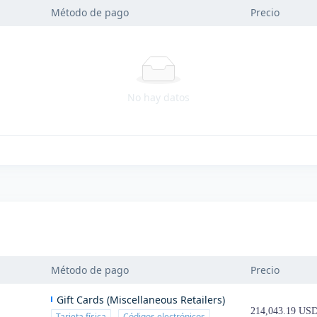
Método de pago
Precio
No hay datos
Método de pago
Precio
Gift Cards (Miscellaneous Retailers)
214,043.19 US
Tarjeta física
Códigos electrónicos