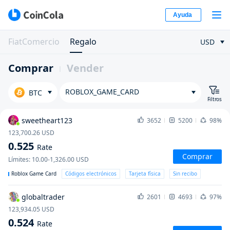
Ayuda
FiatComercio
Regalo
USD
Comprar
Vender
ROBLOX_GAME_CARD
BTC
Filtros
sweetheart123
3652
5200
98%
123,700.26
USD
0.525
Rate
Comprar
Límites
:
10.00-1,326.00
USD
Roblox Game Card
Códigos electrónicos
Tarjeta física
Sin recibo
globaltrader
2601
4693
97%
123,934.05
USD
0.524
Rate