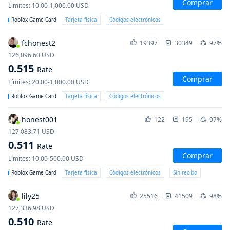
Comprar
Límites
:
10.00-1,000.00
USD
Roblox Game Card
Tarjeta física
Códigos electrónicos
fchonest2
19397
30349
97%
126,096.60
USD
0.515
Rate
Comprar
Límites
:
20.00-1,000.00
USD
Roblox Game Card
Tarjeta física
Códigos electrónicos
honest001
122
195
97%
127,083.71
USD
0.511
Rate
Comprar
Límites
:
10.00-500.00
USD
Roblox Game Card
Tarjeta física
Códigos electrónicos
Sin recibo
lily25
25516
41509
98%
127,336.98
USD
0.510
Rate