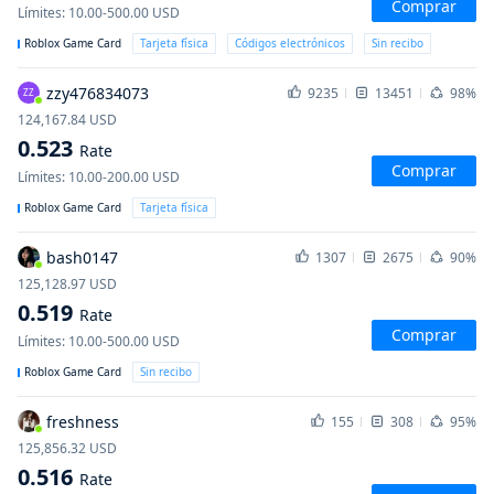
Comprar
Límites
:
10.00-500.00
USD
Roblox Game Card
Tarjeta física
Códigos electrónicos
Sin recibo
zzy476834073
9235
13451
98%
ZZ
124,167.84
USD
0.523
Rate
Comprar
Límites
:
10.00-200.00
USD
Roblox Game Card
Tarjeta física
bash0147
1307
2675
90%
125,128.97
USD
0.519
Rate
Comprar
Límites
:
10.00-500.00
USD
Roblox Game Card
Sin recibo
freshness
155
308
95%
125,856.32
USD
0.516
Rate