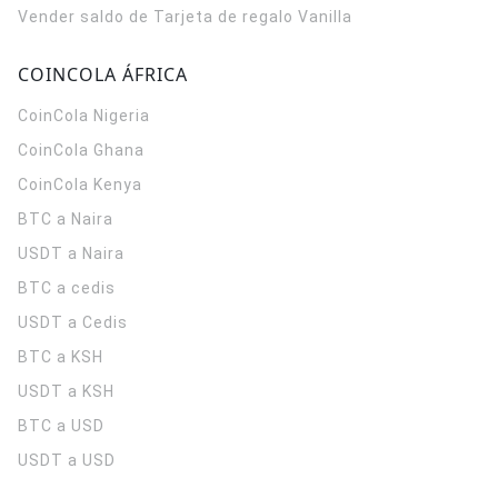
Vender saldo de Tarjeta de regalo Vanilla
COINCOLA ÁFRICA
CoinCola
Nigeria
CoinCola
Ghana
CoinCola
Kenya
BTC a Naira
USDT a Naira
BTC a cedis
USDT a Cedis
BTC a KSH
USDT a KSH
BTC a USD
USDT a USD