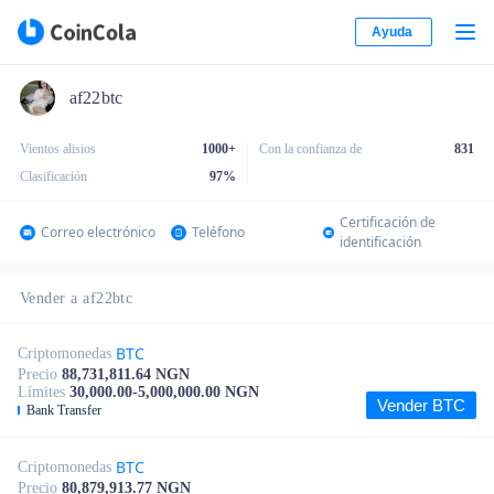
Ayuda
af22btc
Vientos alisios
1000+
Con la confianza de
831
Clasificación
97
%
Certificación de
Correo electrónico
Teléfono
identificación
Vender a af22btc
BTC
Criptomonedas
Precio
88,731,811.64 NGN
Límites
30,000.00-5,000,000.00 NGN
Vender BTC
Bank Transfer
BTC
Criptomonedas
Precio
80,879,913.77 NGN