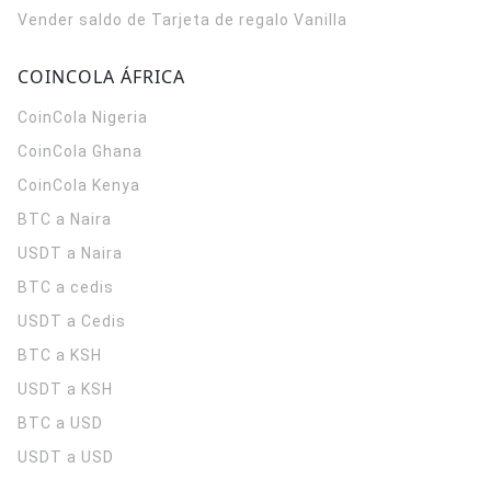
Vender saldo de Tarjeta de regalo Vanilla
COINCOLA ÁFRICA
CoinCola
Nigeria
CoinCola
Ghana
CoinCola
Kenya
BTC a Naira
USDT a Naira
BTC a cedis
USDT a Cedis
BTC a KSH
USDT a KSH
BTC a USD
USDT a USD