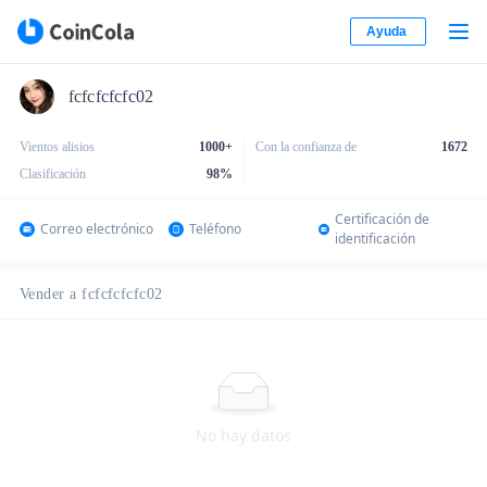
Ayuda
fcfcfcfcfc02
Vientos alisios
1000+
Con la confianza de
1672
Clasificación
98
%
Certificación de
Correo electrónico
Teléfono
identificación
Vender a fcfcfcfcfc02
No hay datos