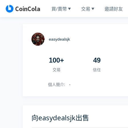
買/賣幣
交易
邀請好友
easydealsjk
100+
49
交易
信任
個人簡介
:
-
向easydealsjk出售