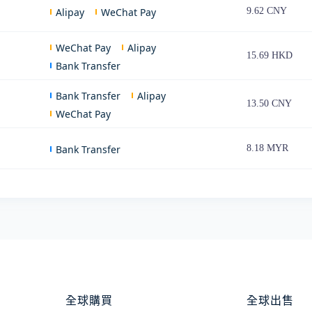
Alipay
WeChat Pay
9.62 CNY
WeChat Pay
Alipay
15.69 HKD
Bank Transfer
Bank Transfer
Alipay
13.50 CNY
WeChat Pay
Bank Transfer
8.18 MYR
全球購買
全球出售