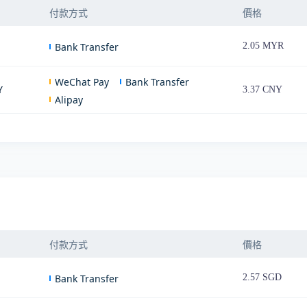
付款方式
價格
Bank Transfer
2.05 MYR
WeChat Pay
Bank Transfer
Y
3.37 CNY
Alipay
付款方式
價格
Bank Transfer
2.57 SGD