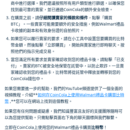
商中進行選擇。我們建議按照所有用戶類型進行篩選，以確保您
找到最可靠的賣家，並已通過CoinCola的額外安全檢查。
在購買之前，請
仔細閱讀賣家的條款和條件
，點擊「購買
BTC」。一些賣家可能需要額外的安全措施，例如Walmart禮品
卡收據的副本和有效身份證的自拍照片。
如果您可以履行賣家的要求，請在小工具中設置您要購買的比特
幣金額，然後點擊「立即購買」，開始與賣家進行即時聊天。按
照他們的指示完成交易。
當您滿足所有要求並賣家確認收到您的禮品卡後，請點擊「已支
付」。賣家的BTC被安全地保管在託管中，以防止欺詐。一旦賣
家確認收到您的禮品卡，比特幣將從託管中釋放並轉移到您的
CoinCola錢包中。
如果您需要進一步的幫助，我們的YouTube頻道提供了一個全面的
視頻教程，介紹**
如何在CoinCola上使用Walmart禮品卡購買比特
幣
,**您可以在網站上找到這個教程。
如果您有任何問題或疑慮，我們知識豐富且友好的支援團隊隨時可
以為您提供幫助。只需點擊頁面右下角的聊天圖標與我們聯繫。
立即在CoinCola上使用您的Walmart禮品卡購買
比特幣
！