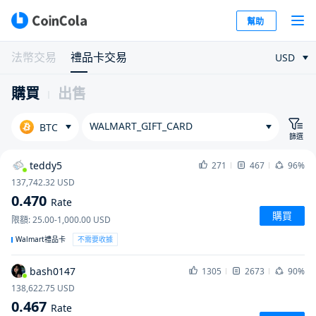
幫助
法幣交易
禮品卡交易
USD
購買
出售
WALMART_GIFT_CARD
BTC
篩選
teddy5
271
467
96%
137,742.32
USD
0.470
Rate
購買
限額
:
25.00-1,000.00
USD
Walmart禮品卡
不需要收據
bash0147
1305
2673
90%
138,622.75
USD
0.467
Rate