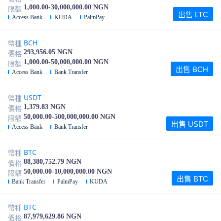
1,000.00-30,000,000.00 NGN
限額
出售 LTC
Access Bank
KUDA
PalmPay
BCH
幣種
293,956.05 NGN
價格
1,000.00-50,000,000.00 NGN
限額
出售 BCH
Access Bank
Bank Transfer
USDT
幣種
1,379.83 NGN
價格
50,000.00-500,000,000.00 NGN
限額
出售 USDT
Access Bank
Bank Transfer
BTC
幣種
88,380,752.79 NGN
價格
50,000.00-10,000,000.00 NGN
限額
出售 BTC
Bank Transfer
PalmPay
KUDA
BTC
幣種
87,979,629.86 NGN
價格