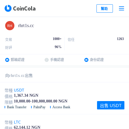
幫助
rhrt1s.cc
1000+
1263
交易
信任
96
%
好評
郵箱認證
手機認證
身份認證
向rhrt1s.cc出售
USDT
幣種
1,367.34 NGN
價格
10,000.00-100,000,000.00 NGN
限額
出售 USDT
Bank Transfer
PalmPay
Access Bank
LTC
幣種
62,144.12 NGN
價格