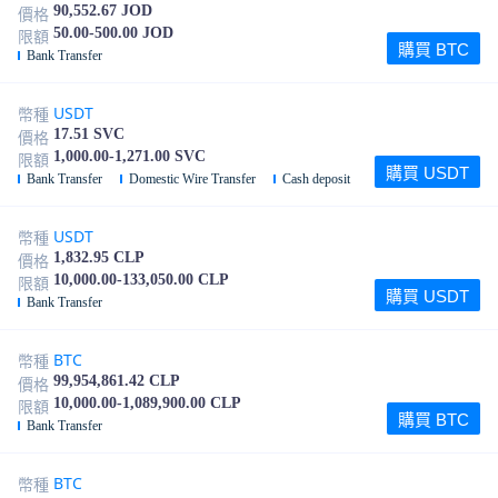
90,552.67 JOD
價格
50.00-500.00 JOD
限額
購買 BTC
Bank Transfer
USDT
幣種
17.51 SVC
價格
1,000.00-1,271.00 SVC
限額
購買 USDT
Bank Transfer
Domestic Wire Transfer
Cash deposit
USDT
幣種
1,832.95 CLP
價格
10,000.00-133,050.00 CLP
限額
購買 USDT
Bank Transfer
BTC
幣種
99,954,861.42 CLP
價格
10,000.00-1,089,900.00 CLP
限額
購買 BTC
Bank Transfer
BTC
幣種