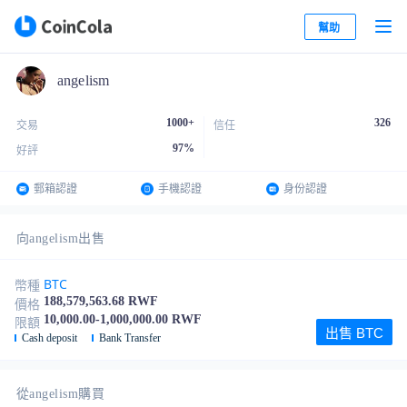
幫助
angelism
1000+
326
交易
信任
97
%
好評
郵箱認證
手機認證
身份認證
向angelism出售
BTC
幣種
188,579,563.68 RWF
價格
10,000.00-1,000,000.00 RWF
限額
出售 BTC
Cash deposit
Bank Transfer
從angelism購買