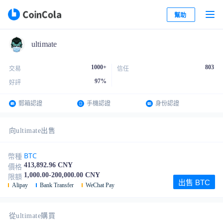
幫助
ultimate
1000+
803
交易
信任
97
%
好評
郵箱認證
手機認證
身份認證
向ultimate出售
BTC
幣種
413,892.96 CNY
價格
1,000.00-200,000.00 CNY
限額
出售 BTC
Alipay
Bank Transfer
WeChat Pay
從ultimate購買