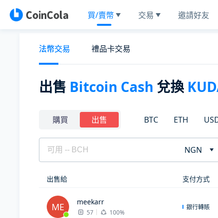
買/賣幣
交易
邀請好友
法幣交易
禮品卡交易
出售
Bitcoin Cash
兌換
KUD
BTC
ETH
US
購買
出售
NGN
出售給
支付方式
meekarr
ME
銀行轉賬
57
100%