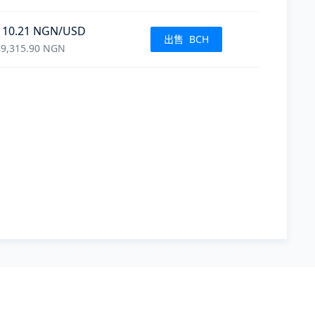
110.21
NGN
/USD
出售
BCH
9,315.90
NGN