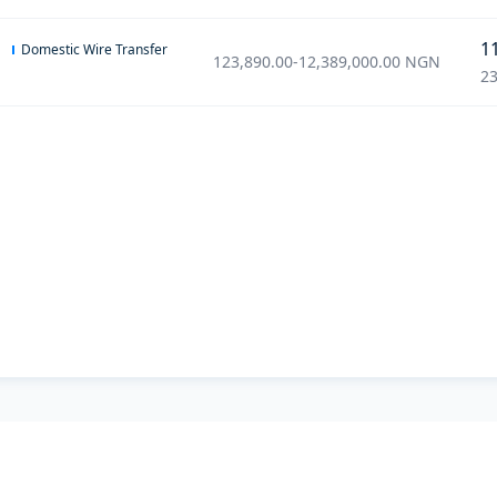
1
Domestic Wire Transfer
123,890.00
-
12,389,000.00
NGN
23