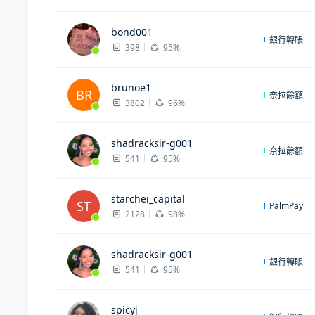
bond001
銀行轉賬
398
95%
brunoe1
BR
奈拉餘額
3802
96%
shadracksir-g001
奈拉餘額
541
95%
starchei_capital
ST
PalmPay
2128
98%
shadracksir-g001
銀行轉賬
541
95%
spicyj