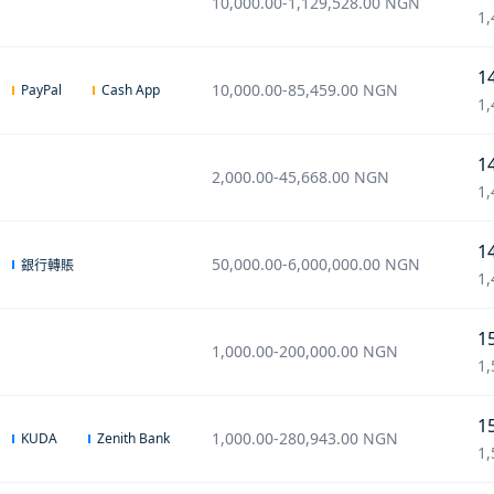
10,000.00
-
1,129,528.00
NGN
1,
1
10,000.00
-
85,459.00
NGN
PayPal
Cash App
1,
1
2,000.00
-
45,668.00
NGN
1,
1
50,000.00
-
6,000,000.00
NGN
銀行轉賬
1,
1
1,000.00
-
200,000.00
NGN
1,
1
1,000.00
-
280,943.00
NGN
KUDA
Zenith Bank
1,