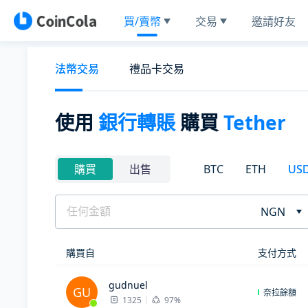
買/賣幣
交易
邀請好友
法幣交易
禮品卡交易
使用
銀行轉賬
購買
Tether
BTC
ETH
US
購買
出售
NGN
購買自
支付方式
gudnuel
GU
奈拉餘額
1325
97%