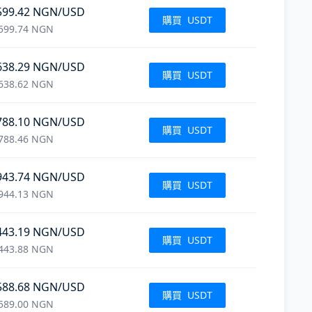
599.42
NGN
/USD
購買
USDT
599.74
NGN
638.29
NGN
/USD
購買
USDT
638.62
NGN
788.10
NGN
/USD
購買
USDT
788.46
NGN
943.74
NGN
/USD
購買
USDT
944.13
NGN
443.19
NGN
/USD
購買
USDT
443.88
NGN
588.68
NGN
/USD
購買
USDT
589.00
NGN