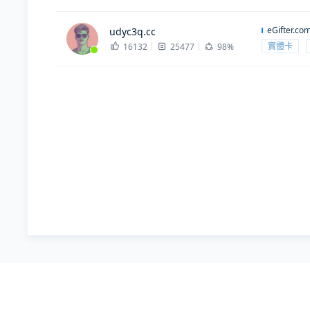
eGifter.co
udyc3q.cc
實體卡
16132
25477
98%