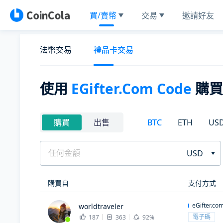
買/賣幣
交易
邀請好友
法幣交易
禮品卡交易
使用
EGifter.com Code
購
BTC
ETH
US
購買
出售
USD
購買自
支付方式
eGifter.co
worldtraveler
電子碼
187
363
92%