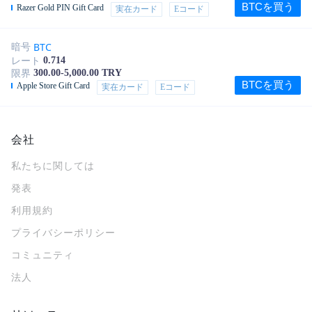
BTCを買う
Razer Gold PIN Gift Card
実在カード
Eコード
BTC
暗号
0.714
レート
300.00-5,000.00 TRY
限界
BTCを買う
Apple Store Gift Card
実在カード
Eコード
会社
私たちに関しては
発表
利用規約
プライバシーポリシー
コミュニティ
法人