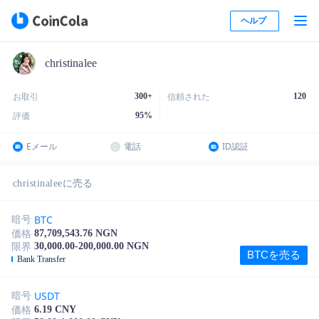
ヘルプ
christinalee
300+
120
お取引
信頼された
95
%
評価
Eメール
電話
ID認証
christinaleeに売る
BTC
暗号
87,709,543.76 NGN
価格
30,000.00-200,000.00 NGN
限界
BTCを売る
Bank Transfer
USDT
暗号
6.19 CNY
価格