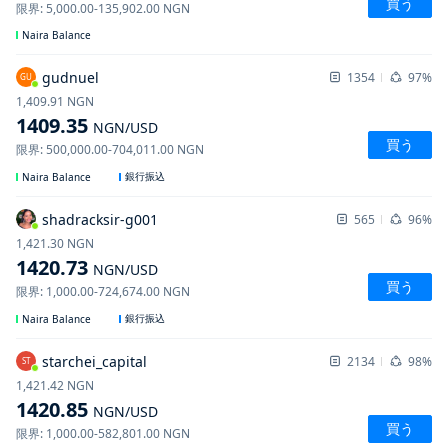
買う
限界
:
5,000.00
-
135,902.00
NGN
Naira Balance
gudnuel
1354
97%
GU
1,409.91
NGN
1409.35
NGN
/USD
買う
限界
:
500,000.00
-
704,011.00
NGN
銀行振込
Naira Balance
shadracksir-g001
565
96%
1,421.30
NGN
1420.73
NGN
/USD
買う
限界
:
1,000.00
-
724,674.00
NGN
銀行振込
Naira Balance
starchei_capital
2134
98%
ST
1,421.42
NGN
1420.85
NGN
/USD
買う
限界
:
1,000.00
-
582,801.00
NGN