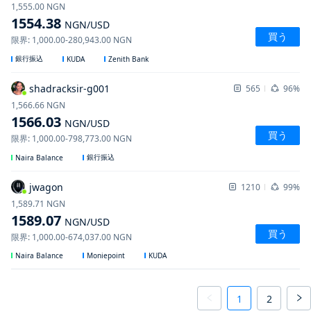
1,555.00
NGN
1554.38
NGN
/USD
買う
限界
:
1,000.00
-
280,943.00
NGN
銀行振込
KUDA
Zenith Bank
shadracksir-g001
565
96%
1,566.66
NGN
1566.03
NGN
/USD
買う
限界
:
1,000.00
-
798,773.00
NGN
銀行振込
Naira Balance
jwagon
1210
99%
1,589.71
NGN
1589.07
NGN
/USD
買う
限界
:
1,000.00
-
674,037.00
NGN
Naira Balance
Moniepoint
KUDA
1
2