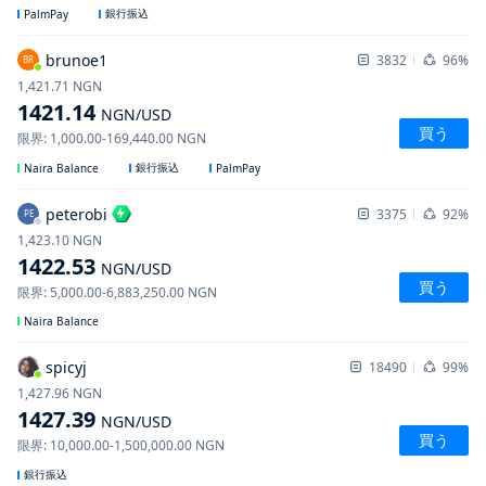
銀行振込
PalmPay
brunoe1
3832
96%
BR
1,421.71
NGN
1421.14
NGN
/USD
買う
限界
:
1,000.00
-
169,440.00
NGN
銀行振込
Naira Balance
PalmPay
peterobi
3375
92%
PE
1,423.10
NGN
1422.53
NGN
/USD
買う
限界
:
5,000.00
-
6,883,250.00
NGN
Naira Balance
spicyj
18490
99%
1,427.96
NGN
1427.39
NGN
/USD
買う
限界
:
10,000.00
-
1,500,000.00
NGN
銀行振込