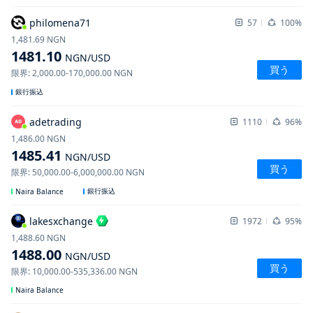
philomena71
57
100%
1,481.69
NGN
1481.10
NGN
/USD
買う
限界
:
2,000.00
-
170,000.00
NGN
銀行振込
adetrading
1110
96%
1,486.00
NGN
1485.41
NGN
/USD
買う
限界
:
50,000.00
-
6,000,000.00
NGN
銀行振込
Naira Balance
lakesxchange
1972
95%
1,488.60
NGN
1488.00
NGN
/USD
買う
限界
:
10,000.00
-
535,336.00
NGN
Naira Balance