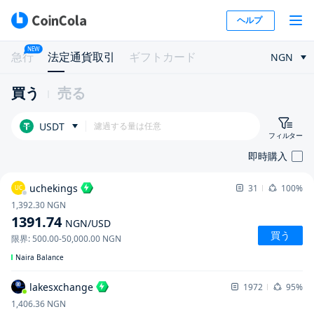
ヘルプ
NEW
急行
法定通貨取引
ギフトカード
NGN
買う
売る
USDT
フィルター
即時購入
uchekings
31
100%
UC
1,392.30
NGN
1391.74
NGN
/USD
買う
限界
:
500.00
-
50,000.00
NGN
Naira Balance
lakesxchange
1972
95%
1,406.36
NGN