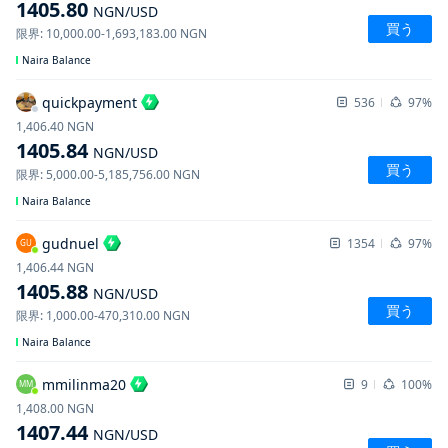
1405.80
NGN
/USD
買う
限界
:
10,000.00
-
1,693,183.00
NGN
Naira Balance
quickpayment
536
97%
1,406.40
NGN
1405.84
NGN
/USD
買う
限界
:
5,000.00
-
5,185,756.00
NGN
Naira Balance
gudnuel
1354
97%
GU
1,406.44
NGN
1405.88
NGN
/USD
買う
限界
:
1,000.00
-
470,310.00
NGN
Naira Balance
mmilinma20
9
100%
MM
1,408.00
NGN
1407.44
NGN
/USD