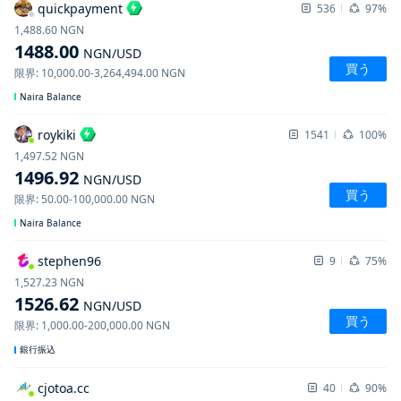
quickpayment
536
97%
1,488.60
NGN
1488.00
NGN
/USD
買う
限界
:
10,000.00
-
3,264,494.00
NGN
Naira Balance
roykiki
1541
100%
1,497.52
NGN
1496.92
NGN
/USD
買う
限界
:
50.00
-
100,000.00
NGN
Naira Balance
stephen96
9
75%
1,527.23
NGN
1526.62
NGN
/USD
買う
限界
:
1,000.00
-
200,000.00
NGN
銀行振込
cjotoa.cc
40
90%