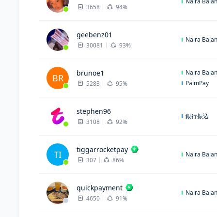
Naira Bala
3658
94%
geebenz01
Naira Bala
30081
93%
brunoe1
Naira Bala
BR
PalmPay
5283
95%
stephen96
銀行振込
3108
92%
tiggarrocketpay
TI
Naira Bala
307
86%
quickpayment
Naira Bala
4650
91%