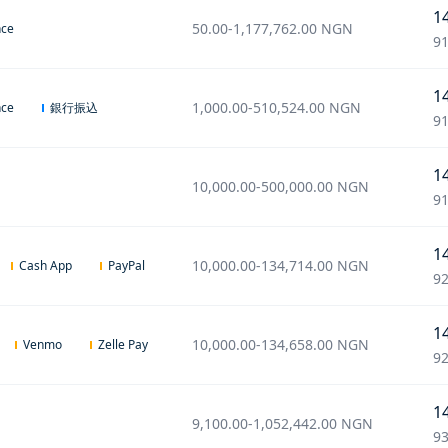
1
50.00
-
1,177,762.00
NGN
nce
91
1
1,000.00
-
510,524.00
NGN
銀行振込
nce
91
1
10,000.00
-
500,000.00
NGN
91
1
10,000.00
-
134,714.00
NGN
Cash App
PayPal
92
1
10,000.00
-
134,658.00
NGN
Venmo
Zelle Pay
92
1
9,100.00
-
1,052,442.00
NGN
93