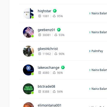
hiqhstar
Naira Bala
1081
95%
geebenz01
Naira Bala
30081
93%
gbest4christ
PalmPay
11962
96%
lakesxchange
Naira Bala
4080
96%
btctrade08
Naira Bala
8388
94%
elimontana001