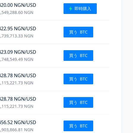
420.00
NGN
/USD
即時購入
,549,288.60
NGN
422.95
NGN
/USD
買う
BTC
,739,713.33
NGN
423.09
NGN
/USD
買う
BTC
,748,549.49
NGN
428.78
NGN
/USD
買う
BTC
,115,221.73
NGN
428.78
NGN
/USD
買う
BTC
,115,221.73
NGN
456.52
NGN
/USD
買う
BTC
,903,866.81
NGN