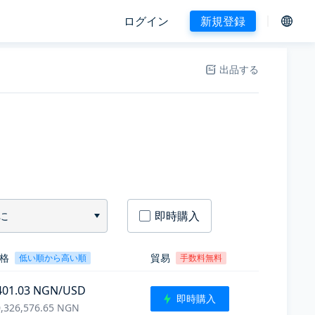
ログイン
新規登録
出品する
に
即時購入
格
貿易
低い順から高い順
手数料無料
401.03
NGN
/USD
即時購入
,326,576.65
NGN