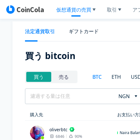
仮想通貨の売買
取引
ア
法定通貨取引
ギフトカード
買う bitcoin
BTC
ETH
US
買う
売る
NGN
購入先
お支払い方
oliverbtc
Naira Bala
6846
90%