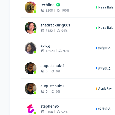
techline
Naira Bala
3208
100%
shadracksir-g001
Naira Bala
3182
94%
spicyj
銀行振込
16520
97%
augustchuks1
銀行振込
0
0%
augustchuks1
ApplePay
0
0%
stephen96
銀行振込
3108
92%