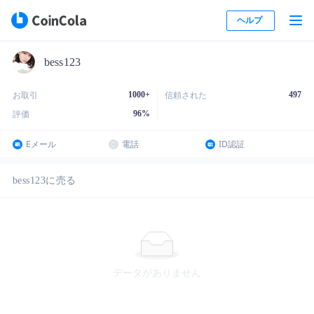
ヘルプ
bess123
1000+
497
お取引
信頼された
96
%
評価
Eメール
電話
ID認証
bess123に売る
データがありません