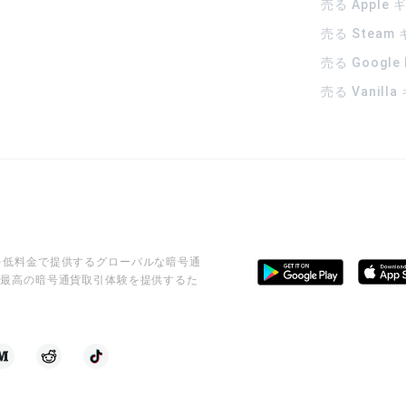
売る Apple
売る Steam
売る Google
売る Vanill
ビスを低料金で提供するグローバルな暗号通
に最高の暗号通貨取引体験を提供するた