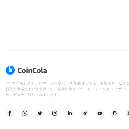
CoinColaは,スポット/マージン取引,P2P取引,ギフトカード取引サー
貨取引市場および取引所です。当社の統合プラットフォームは,ユーザー
めにゼロから設計されています。