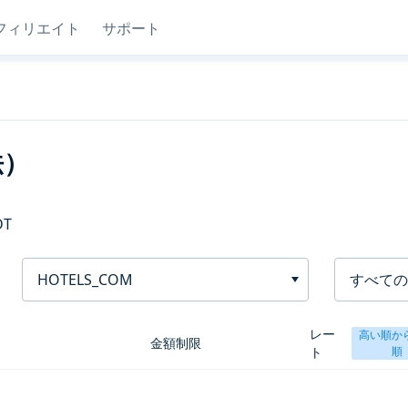
フィリエイト
サポート
法）
DT
HOTELS_COM
すべての
レー
高い順か
金額制限
ト
順