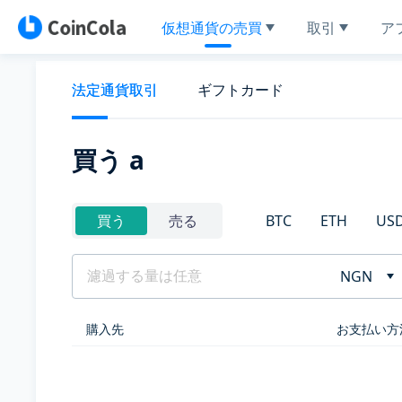
仮想通貨の売買
取引
ア
法定通貨取引
ギフトカード
買う a
BTC
ETH
US
買う
売る
NGN
購入先
お支払い方