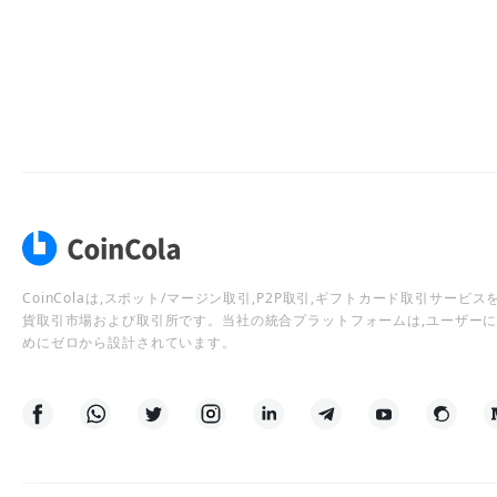
CoinColaは,スポット/マージン取引,P2P取引,ギフトカード取引サー
貨取引市場および取引所です。当社の統合プラットフォームは,ユーザー
めにゼロから設計されています。