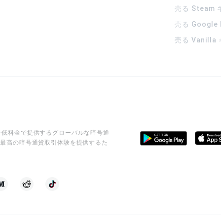
売る Steam
売る Google
売る Vanill
ビスを低料金で提供するグローバルな暗号通
に最高の暗号通貨取引体験を提供するた