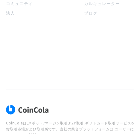
コミュニティ
カルキュレーター
法人
ブログ
CoinColaは,スポット/マージン取引,P2P取引,ギフトカード取引サー
貨取引市場および取引所です。当社の統合プラットフォームは,ユーザー