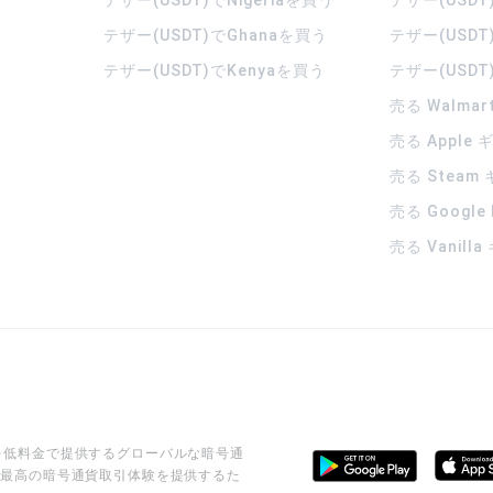
テザー(USDT)でGhanaを買う
テザー(USDT
テザー(USDT)でKenyaを買う
テザー(USDT
売る Walma
売る Apple
売る Steam
売る Google
売る Vanill
ビスを低料金で提供するグローバルな暗号通
に最高の暗号通貨取引体験を提供するた