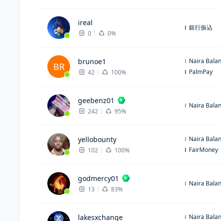
ireal
銀行振込
0
0%
brunoe1
Naira Bala
BR
PalmPay
42
100%
geebenz01
Naira Bala
242
95%
yellobounty
Naira Bala
FairMoney
102
100%
godmercy01
Naira Bala
13
83%
lakesxchange
Naira Bala