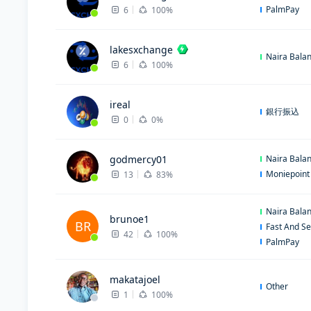
PalmPay
6
100%
lakesxchange
Naira Bala
6
100%
ireal
銀行振込
0
0%
godmercy01
Naira Bala
Moniepoint
13
83%
Naira Bala
brunoe1
BR
Fast And Se
42
100%
PalmPay
makatajoel
Other
1
100%