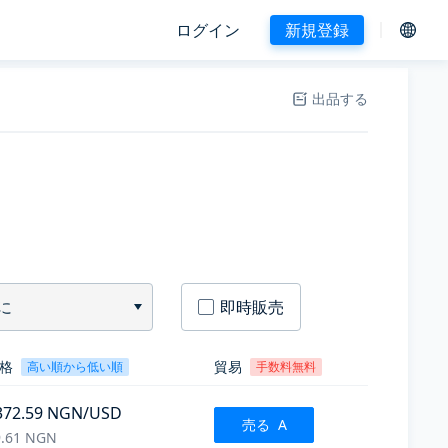
ログイン
新規登録
出品する
に
即時販売
格
貿易
高い順から低い順
手数料無料
372.59
NGN
/USD
売る
A
.61
NGN