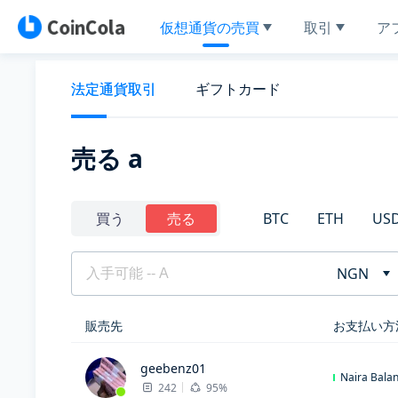
仮想通貨の売買
取引
ア
法定通貨取引
ギフトカード
売る a
BTC
ETH
US
買う
売る
NGN
販売先
お支払い方
geebenz01
Naira Bala
242
95%