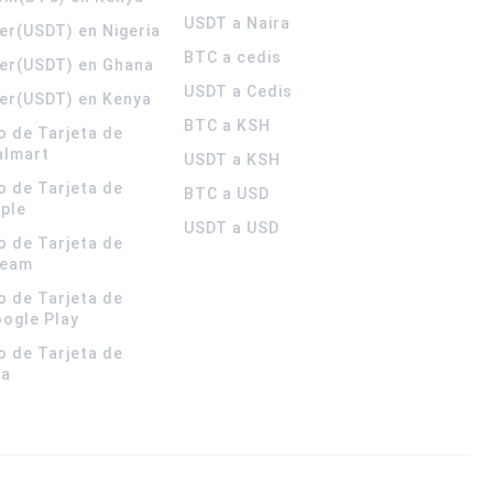
USDT a Naira
er(USDT) en Nigeria
BTC a cedis
er(USDT) en Ghana
USDT a Cedis
er(USDT) en Kenya
BTC a KSH
o de Tarjeta de
almart
USDT a KSH
o de Tarjeta de
BTC a USD
pple
USDT a USD
o de Tarjeta de
team
o de Tarjeta de
oogle Play
o de Tarjeta de
la