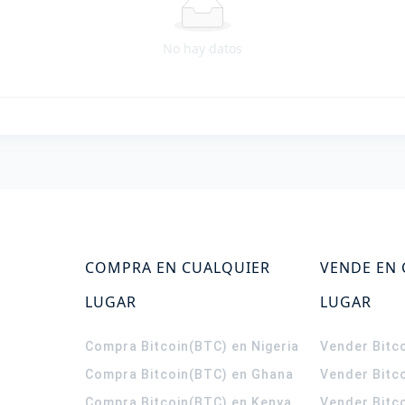
No hay datos
COMPRA EN CUALQUIER
VENDE EN
LUGAR
LUGAR
Compra Bitcoin(BTC) en Nigeria
Vender Bitco
Compra Bitcoin(BTC) en Ghana
Vender Bitc
Compra Bitcoin(BTC) en Kenya
Vender Bitc