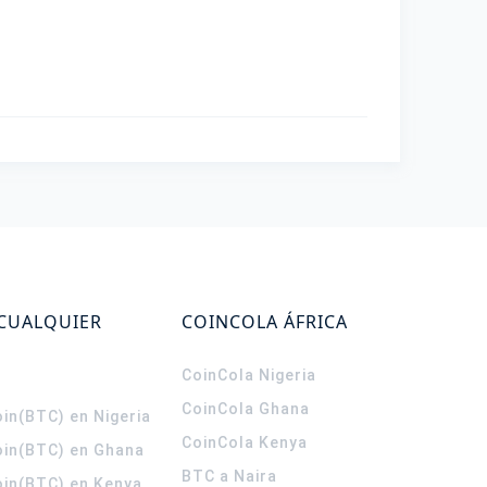
 CUALQUIER
COINCOLA ÁFRICA
CoinCola
Nigeria
CoinCola
Ghana
in(BTC) en Nigeria
CoinCola
Kenya
oin(BTC) en Ghana
BTC a Naira
oin(BTC) en Kenya