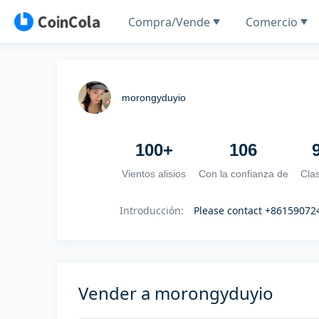
Compra/Vende
Comercio
morongyduyio
100+
106
Vientos alisios
Con la confianza de
Clas
Introducción
:
Please contact +8615907
Vender a morongyduyio