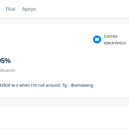
Filial
Apoyo
Correo
electrónico
95
%
ificación
243928 w-s when I'm not around. Tg：@amxwang