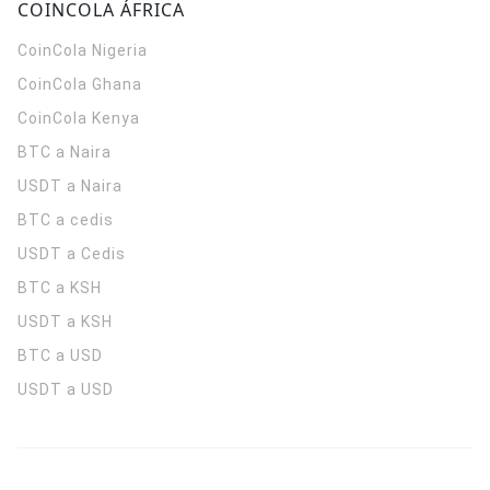
COINCOLA ÁFRICA
CoinCola
Nigeria
CoinCola
Ghana
CoinCola
Kenya
BTC a Naira
USDT a Naira
BTC a cedis
USDT a Cedis
BTC a KSH
USDT a KSH
BTC a USD
USDT a USD