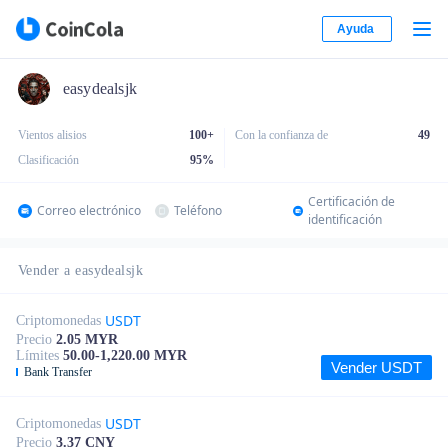
Ayuda
easydealsjk
Vientos alisios
100+
Con la confianza de
49
Clasificación
95
%
Certificación de
Correo electrónico
Teléfono
identificación
Vender a easydealsjk
USDT
Criptomonedas
Precio
2.05 MYR
Límites
50.00-1,220.00 MYR
Vender USDT
Bank Transfer
USDT
Criptomonedas
Precio
3.37 CNY