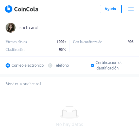
Ayuda
suchcarol
Vientos alisios
1000+
Con la confianza de
906
Clasificación
96
%
Certificación de
Correo electrónico
Teléfono
identificación
Vender a suchcarol
No hay datos