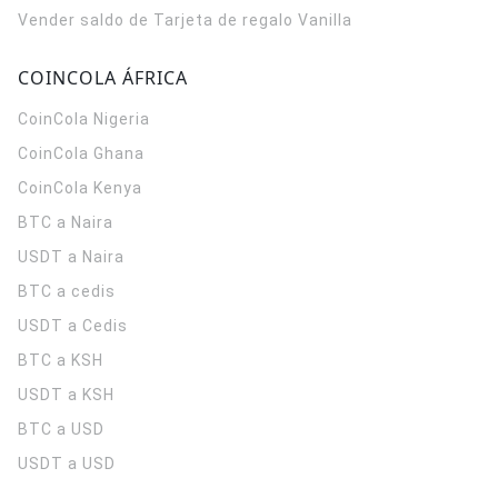
Vender saldo de Tarjeta de regalo Vanilla
COINCOLA ÁFRICA
CoinCola
Nigeria
CoinCola
Ghana
CoinCola
Kenya
BTC a Naira
USDT a Naira
BTC a cedis
USDT a Cedis
BTC a KSH
USDT a KSH
BTC a USD
USDT a USD