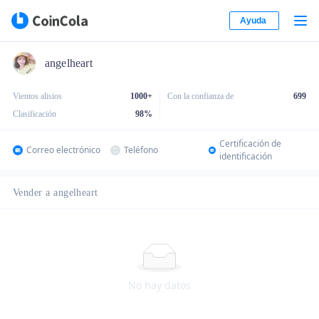
Ayuda
angelheart
Vientos alisios
1000+
Con la confianza de
699
Clasificación
98
%
Certificación de
Correo electrónico
Teléfono
identificación
Vender a angelheart
No hay datos