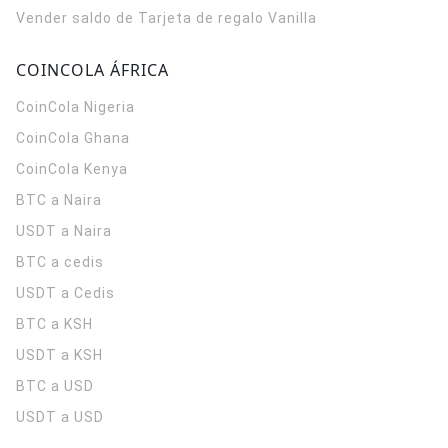
Vender saldo de Tarjeta de regalo Vanilla
COINCOLA ÁFRICA
CoinCola
Nigeria
CoinCola
Ghana
CoinCola
Kenya
BTC a Naira
USDT a Naira
BTC a cedis
USDT a Cedis
BTC a KSH
USDT a KSH
BTC a USD
USDT a USD