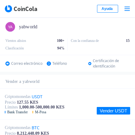
Ayuda
yabworld
Vientos alisios
100+
Con la confianza de
15
Clasificación
94
%
Certificación de
Correo electrónico
Teléfono
identificación
Vender a yabworld
USDT
Criptomonedas
Precio
127.55 KES
Límites
1,000.00-500,000.00 KES
Vender USDT
Bank Transfer
M-Pesa
BTC
Criptomonedas
Precio
8,212,448.09 KES