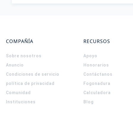
COMPAÑÍA
RECURSOS
Sobre nosotros
Apoyo
Anuncio
Honorarios
Condiciones de servicio
Contáctanos
política de privacidad
Fogonadura
Comunidad
Calculadora
Instituciones
Blog