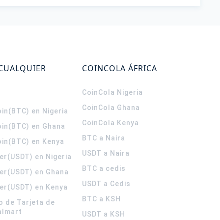
 CUALQUIER
COINCOLA ÁFRICA
CoinCola
Nigeria
CoinCola
Ghana
in(BTC) en Nigeria
CoinCola
Kenya
oin(BTC) en Ghana
BTC a Naira
oin(BTC) en Kenya
USDT a Naira
er(USDT) en Nigeria
BTC a cedis
er(USDT) en Ghana
USDT a Cedis
er(USDT) en Kenya
BTC a KSH
o de Tarjeta de
almart
USDT a KSH