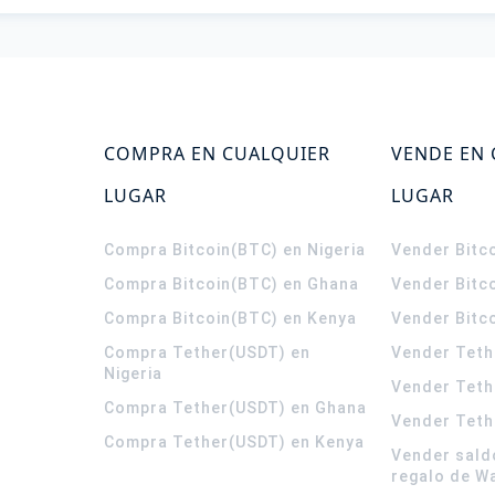
COMPRA EN CUALQUIER
VENDE EN
LUGAR
LUGAR
Compra Bitcoin(BTC) en Nigeria
Vender Bitco
Compra Bitcoin(BTC) en Ghana
Vender Bitc
Compra Bitcoin(BTC) en Kenya
Vender Bitc
Compra Tether(USDT) en
Vender Teth
Nigeria
Vender Teth
Compra Tether(USDT) en Ghana
Vender Teth
Compra Tether(USDT) en Kenya
Vender sald
regalo de W