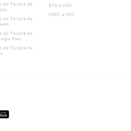
o de Tarjeta de
BTC a USD
pple
USDT a USD
o de Tarjeta de
team
o de Tarjeta de
oogle Play
o de Tarjeta de
la