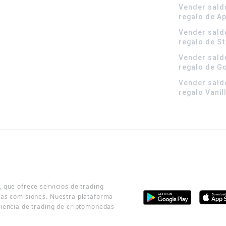
Vender sald
regalo de A
Vender sald
regalo de S
Vender sald
regalo de G
Vender sald
regalo Vanil
 que ofrece servicios de trading
jas comisiones. Nuestra plataforma
riencia de trading de criptomonedas