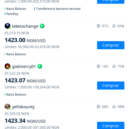
Límites
:
1,000.00
-
425,573.00
NGN
Naira Balance
Transferencia bancaria nacional
PalmPay
lakesxchange
973
95%
65,519.19
NGN
1423.00
NGN
/USD
Comprar
Límites
:
50,000.00
-
63,476.00
NGN
Naira Balance
godmercy01
193
75%
65,522.24
NGN
1423.07
NGN
/USD
Comprar
Límites
:
1,000.00
-
139,264.00
NGN
Naira Balance
yellobounty
689
98%
65,535.03
NGN
1423.34
NGN
/USD
Comprar
Límites
:
2,000.00
-
301,000.00
NGN