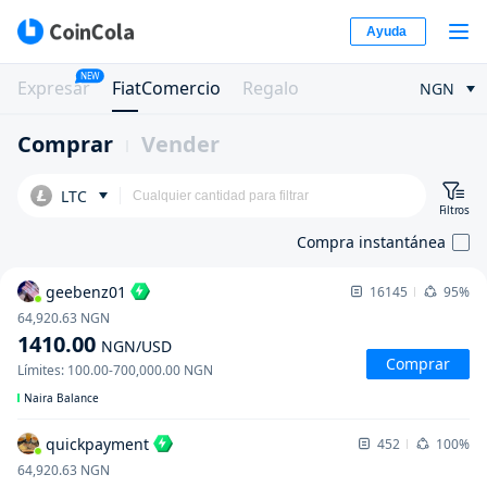
Ayuda
NEW
Expresar
FiatComercio
Regalo
NGN
Comprar
Vender
LTC
Filtros
Compra instantánea
geebenz01
16145
95%
64,920.63
NGN
1410.00
NGN
/USD
Comprar
Límites
:
100.00
-
700,000.00
NGN
Naira Balance
quickpayment
452
100%
64,920.63
NGN