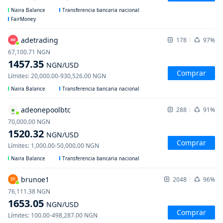
Naira Balance
Transferencia bancaria nacional
FairMoney
adetrading
178
97%
67,100.71
NGN
1457.35
NGN
/USD
Comprar
Límites
:
20,000.00
-
930,526.00
NGN
Naira Balance
Transferencia bancaria nacional
adeonepoolbtc
288
91%
70,000.00
NGN
1520.32
NGN
/USD
Comprar
Límites
:
1,000.00
-
50,000.00
NGN
Naira Balance
Transferencia bancaria nacional
brunoe1
2048
96%
BR
76,111.38
NGN
1653.05
NGN
/USD
Comprar
Límites
:
100.00
-
498,287.00
NGN