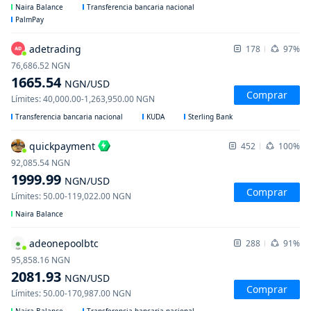
Naira Balance
Transferencia bancaria nacional
PalmPay
adetrading
178
97%
76,686.52
NGN
1665.54
NGN
/USD
Comprar
Límites
:
40,000.00
-
1,263,950.00
NGN
Transferencia bancaria nacional
KUDA
Sterling Bank
quickpayment
452
100%
92,085.54
NGN
1999.99
NGN
/USD
Comprar
Límites
:
50.00
-
119,022.00
NGN
Naira Balance
adeonepoolbtc
288
91%
95,858.16
NGN
2081.93
NGN
/USD
Comprar
Límites
:
50.00
-
170,987.00
NGN