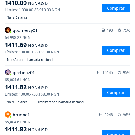
1410.00
NGN
/USD
Comprar
Límites
:
1,000.00
-
83,910.00
NGN
Naira Balance
godmercy01
193
75%
64,998.22
NGN
1411.69
NGN
/USD
Comprar
Límites
:
100.00
-
138,151.00
NGN
Transferencia bancaria nacional
geebenz01
16145
95%
65,004.61
NGN
1411.82
NGN
/USD
Comprar
Límites
:
100.00
-
750,168.00
NGN
Naira Balance
Transferencia bancaria nacional
brunoe1
2048
96%
BR
65,004.61
NGN
1411.82
NGN
/USD
Comprar