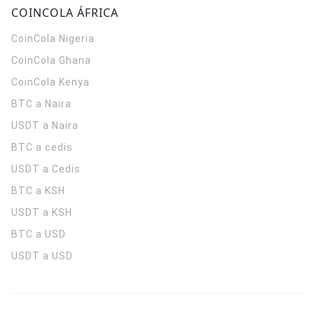
COINCOLA ÁFRICA
CoinCola
Nigeria
CoinCola
Ghana
CoinCola
Kenya
BTC a Naira
USDT a Naira
BTC a cedis
USDT a Cedis
BTC a KSH
USDT a KSH
BTC a USD
USDT a USD