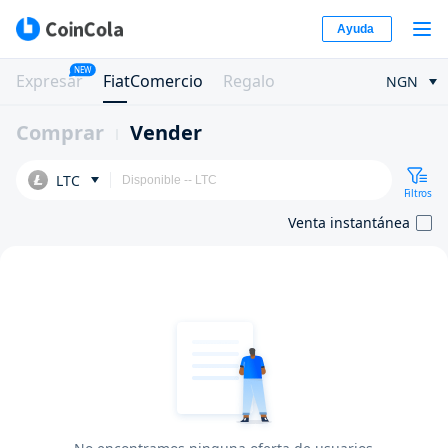
Ayuda
NEW
Expresar
FiatComercio
Regalo
NGN
Comprar
Vender
LTC
Filtros
Venta instantánea