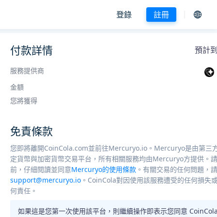
登錄
註冊
付款詳情
預計到賬
服務提供商
金額
您將獲得
免責條款
您即將離開CoinCola.com並前往Mercuryo.io。Mercuryo是由
定貨幣與加密貨幣交易平台，所有相關服務均由Mercuryo方提供。
前，仔細閱讀並同意
Mercuryo的使用條款
。有關交易的任何問題，
support@mercuryo.io
。CoinCola對因使用該服務遭受的任何損
何責任。
如果這是您第一次使用該平台，則繼續操作即表示您同意 CoinCola