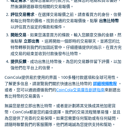
確定需求
- 選擇您喜歡的付款方式、選擇您的地點和貨幣偏好，
然後讓篩選器尋找相關的交易報價。
評估交易需求
- 在選擇交易報價之前，請查看買方的身份、信譽
和每比特幣的價格。找到合適的交易報價後，點擊
出售比特幣
以評估買方設定的條款和條件。
開始交易
- 如果您滿意買方的條款，輸入您願意交換的金額，然
後點擊
立即出售
。這將開始一個即時的交易聊天，並將您的比
特幣轉移到我們的加固託管中。仔細遵循提供的指示，在買方完
成交易的結束並收到付款後發布比特幣。
提供反饋
- 成功出售比特幣後，為您的交易夥伴留下評價，以加
強他們在平台上的信譽。
CoinCola提供易於使用的界面、100多種付款選項和全球可用性。
了解更多信息，請瀏覽我們關於快速出售比特幣的
詳細視頻教程
。
或者，您可以通過遵循我們的
CoinCola交易廣告創建指南
來創建出
售比特幣的交易廣告。
無論您是想立即出售比特幣，或者是計劃將其兌換成其他加密貨
幣，CoinCola都是您的最佳選擇。我們的交易流程簡單易懂，並且
為您提供了完善的交易保障。如果您需要任何幫助或有任何疑問，
請隨時聯繫我們的客服團隊，他們將竭誠為您提供支持和幫助。