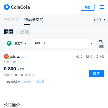
幫助
法幣交易
禮品卡交易
USD
購買
出售
TARGET
USDT
篩選
xdxraz.cc
0
0
0%
XD
1.25
USD
0.800
Rate
購買
限額
:
10.00-38.00
USD
Target禮品卡
實體卡
電子碼
公司簡介