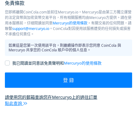
免責條款
您即將離開CoinCola.com並前往Mercuryo.io。Mercuryo是由第三方獨立運營
的法定貨幣與加密貨幣交易平台，所有相關服務均由Mercuryo方提供。請在使
用本服務前，仔細閱讀並同意
Mercuryo的使用條款
。有關交易的任何問題，請
聯繫
support@mercuryo.io
。CoinCola對因使用該服務遭受的任何損失或損害
不承擔任何責任。
如果這是您第一次使用該平台，則繼續操作即表示您同意 CoinCola 與
Mercuryo 共享您的 CoinCola 賬戶中的個人信息。
我已閱讀並同意該免責聲明和
Mercuryo的使用條款
登 錄
請使用您的郵箱查詢您在Mercuryo上的過往訂單
點此查詢