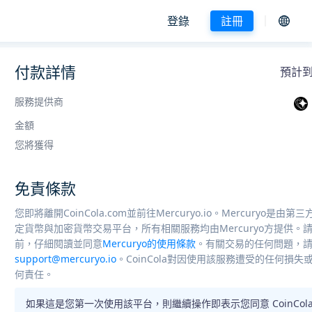
登錄
註冊
付款詳情
預計到賬
服務提供商
金額
您將獲得
免責條款
您即將離開CoinCola.com並前往Mercuryo.io。Mercuryo是由
定貨幣與加密貨幣交易平台，所有相關服務均由Mercuryo方提供。
前，仔細閱讀並同意
Mercuryo的使用條款
。有關交易的任何問題，
support@mercuryo.io
。CoinCola對因使用該服務遭受的任何損
何責任。
如果這是您第一次使用該平台，則繼續操作即表示您同意 CoinCola