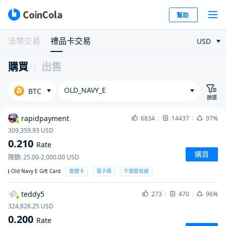
幫助
法幣交易
禮品卡交易
USD
購買
出售
OLD_NAVY_E
BTC
篩選
rapidpayment
6834
14437
97%
309,359.93
USD
0.210
Rate
購買
限額
:
25.00-2,000.00
USD
Old Navy E Gift Card
實體卡
電子碼
不需要收據
teddy5
273
470
96%
324,828.25
USD
0.200
Rate