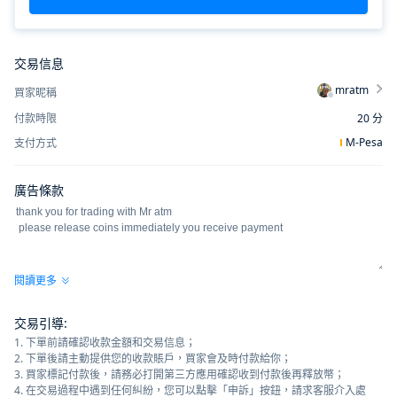
交易信息
mratm
買家昵稱
付款時限
20
分
M-Pesa
支付方式
廣告條款
閱讀更多
交易引導
:
1. 下單前請確認收款金額和交易信息；
2. 下單後請主動提供您的收款賬戶，買家會及時付款給你；
3. 買家標記付款後，請務必打開第三方應用確認收到付款後再釋放幣；
4. 在交易過程中遇到任何糾紛，您可以點擊「申訴」按鈕，請求客服介入處