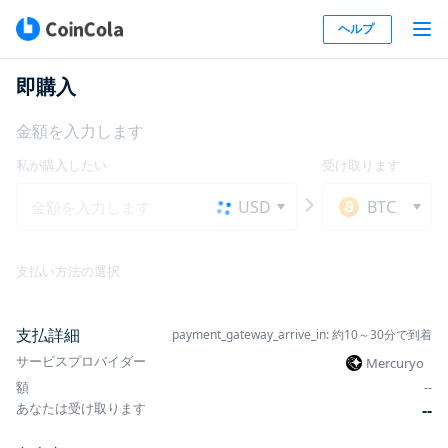
ヘルプ
即購入
金額を入力します
私が購入したい
受け取ります
USD
BTC
支払い方法の選択
支払詳細
payment_gateway_arrive_in: 約10～30分で到着
サービスプロバイダー
Mercuryo
額
-
-
あなたは受け取ります
-
-