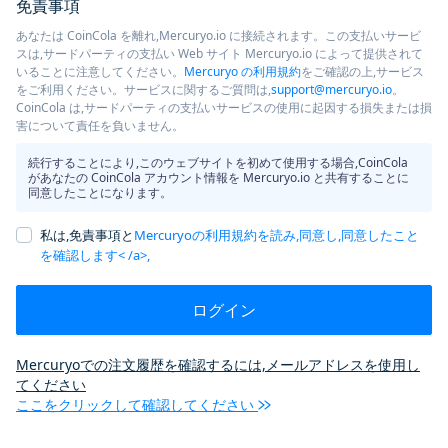
免責事項
あなたは CoinCola を離れ,Mercuryo.io に接続されます。この支払いサービ
スは,サードパーティの支払い Web サイト Mercuryo.io によって提供されて
いることに注意してください。
Mercuryo の利用規約
をご確認の上,サービス
をご利用ください。サービスに関するご質問は,
support@mercuryo.io
。
CoinCola は,サードパーティの支払いサービスの使用に起因する損失または損
害について責任を負いません。
続行することにより,このウェブサイトを初めて使用する場合,CoinCola
があなたの CoinCola アカウント情報を Mercuryo.io と共有することに
同意したことになります。
私は,免責事項と
Mercuryoの利用規約を読み,同意し,同意したこと
を確認します< /a>,
ログイン
Mercuryoでの注文履歴を確認するには,メールアドレスを使用し
てください
ここをクリックして確認してください