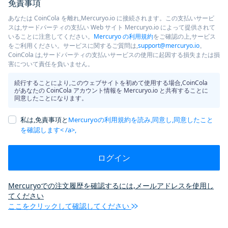
免責事項
あなたは CoinCola を離れ,Mercuryo.io に接続されます。この支払いサービ
スは,サードパーティの支払い Web サイト Mercuryo.io によって提供されて
いることに注意してください。
Mercuryo の利用規約
をご確認の上,サービス
をご利用ください。サービスに関するご質問は,
support@mercuryo.io
。
CoinCola は,サードパーティの支払いサービスの使用に起因する損失または損
害について責任を負いません。
続行することにより,このウェブサイトを初めて使用する場合,CoinCola
があなたの CoinCola アカウント情報を Mercuryo.io と共有することに
同意したことになります。
私は,免責事項と
Mercuryoの利用規約を読み,同意し,同意したこと
を確認します< /a>,
ログイン
Mercuryoでの注文履歴を確認するには,メールアドレスを使用し
てください
ここをクリックして確認してください