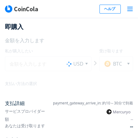
ヘルプ
即購入
金額を入力します
私が購入したい
受け取ります
USD
BTC
支払い方法の選択
支払詳細
payment_gateway_arrive_in: 約10～30分で到着
サービスプロバイダー
Mercuryo
額
-
-
あなたは受け取ります
-
-