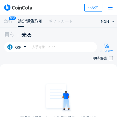
ヘルプ
NEW
急行
法定通貨取引
ギフトカード
NGN
買う
売る
XRP
フィルター
即時販売