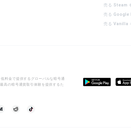
売る Steam
売る Google
売る Vanill
ビスを低料金で提供するグローバルな暗号通
に最高の暗号通貨取引体験を提供するた