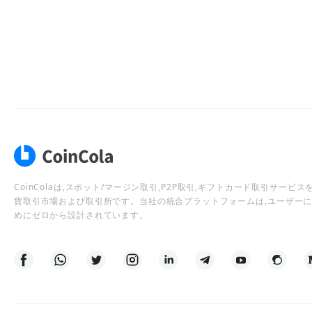
CoinColaは,スポット/マージン取引,P2P取引,ギフトカード取引サー
貨取引市場および取引所です。当社の統合プラットフォームは,ユーザー
めにゼロから設計されています。