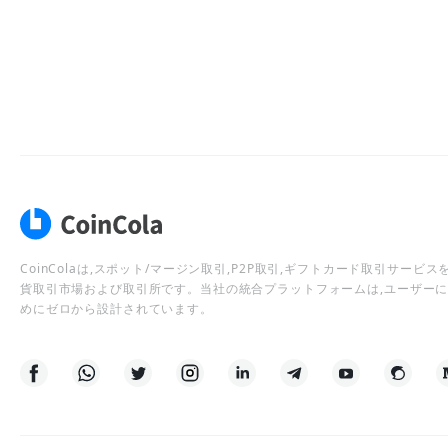
CoinColaは,スポット/マージン取引,P2P取引,ギフトカード取引サー
貨取引市場および取引所です。当社の統合プラットフォームは,ユーザー
めにゼロから設計されています。