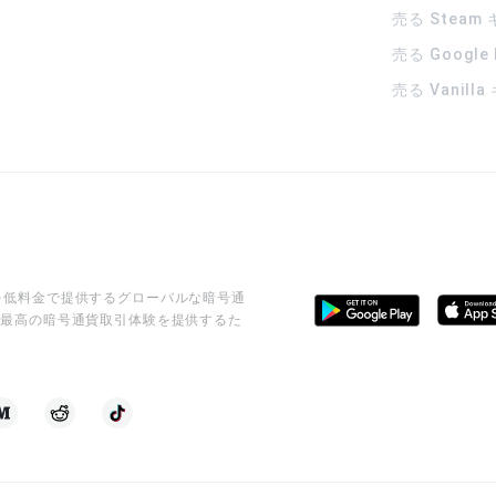
売る Steam
売る Google
売る Vanill
ビスを低料金で提供するグローバルな暗号通
に最高の暗号通貨取引体験を提供するた