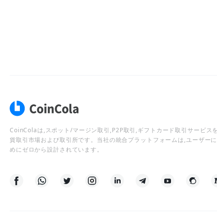
CoinColaは,スポット/マージン取引,P2P取引,ギフトカード取引サー
貨取引市場および取引所です。当社の統合プラットフォームは,ユーザー
めにゼロから設計されています。