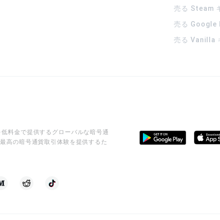
売る Steam
売る Google
売る Vanill
ビスを低料金で提供するグローバルな暗号通
に最高の暗号通貨取引体験を提供するた