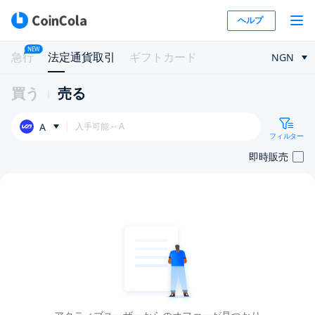
ヘルプ
NEW
急行
法定通貨取引
ギフトカード
NGN
買う
売る
A
フィルター
即時販売