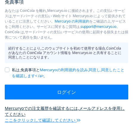
免責事項
あなたは CoinCola を離れ,Mercuryo.io に接続されます。この支払いサービ
スは,サードパーティの支払い Web サイト Mercuryo.io によって提供されて
いることに注意してください。
Mercuryo の利用規約
をご確認の上,サービス
をご利用ください。サービスに関するご質問は,
support@mercuryo.io
。
CoinCola は,サードパーティの支払いサービスの使用に起因する損失または損
害について責任を負いません。
続行することにより,このウェブサイトを初めて使用する場合,CoinCola
があなたの CoinCola アカウント情報を Mercuryo.io と共有することに
同意したことになります。
私は,免責事項と
Mercuryoの利用規約を読み,同意し,同意したこと
を確認します< /a>,
ログイン
Mercuryoでの注文履歴を確認するには,メールアドレスを使用し
てください
ここをクリックして確認してください