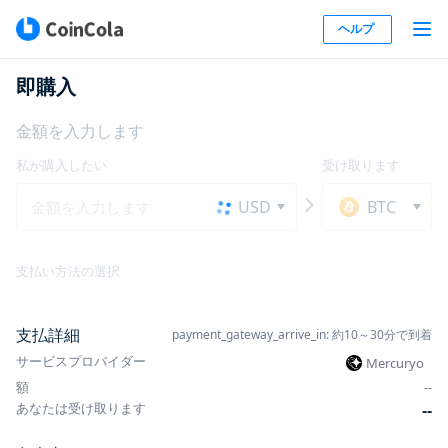
ヘルプ
即購入
金額を入力します
私が購入したい
受け取ります
USD
BTC
支払い方法の選択
支払詳細
payment_gateway_arrive_in: 約10～30分で到着
サービスプロバイダー
Mercuryo
額
-
-
あなたは受け取ります
-
-