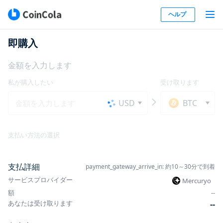
ヘルプ
即購入
金額を入力します
私が購入したい
受け取ります
USD
BTC
支払い方法の選択
支払詳細
payment_gateway_arrive_in: 約10～30分で到着
サービスプロバイダー
Mercuryo
額
-
-
あなたは受け取ります
-
-