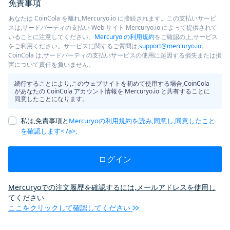
免責事項
あなたは CoinCola を離れ,Mercuryo.io に接続されます。この支払いサービ
スは,サードパーティの支払い Web サイト Mercuryo.io によって提供されて
いることに注意してください。
Mercuryo の利用規約
をご確認の上,サービス
をご利用ください。サービスに関するご質問は,
support@mercuryo.io
。
CoinCola は,サードパーティの支払いサービスの使用に起因する損失または損
害について責任を負いません。
続行することにより,このウェブサイトを初めて使用する場合,CoinCola
があなたの CoinCola アカウント情報を Mercuryo.io と共有することに
同意したことになります。
私は,免責事項と
Mercuryoの利用規約を読み,同意し,同意したこと
を確認します< /a>,
ログイン
Mercuryoでの注文履歴を確認するには,メールアドレスを使用し
てください
ここをクリックして確認してください