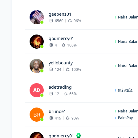
geebenz01
Naira Bala
6560
96%
godmercy01
Naira Bala
4
100%
yellobounty
Naira Bala
124
100%
adetrading
銀行振込
12
66%
brunoe1
Naira Bala
BR
PalmPay
419
90%
godmercy01