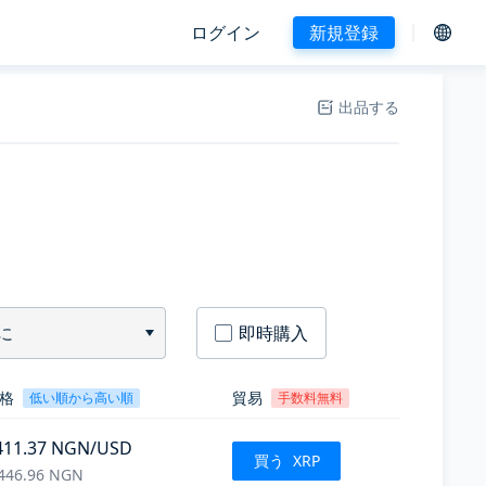
ログイン
新規登録
出品する
に
即時購入
格
貿易
低い順から高い順
手数料無料
411.37
NGN
/USD
買う
XRP
446.96
NGN