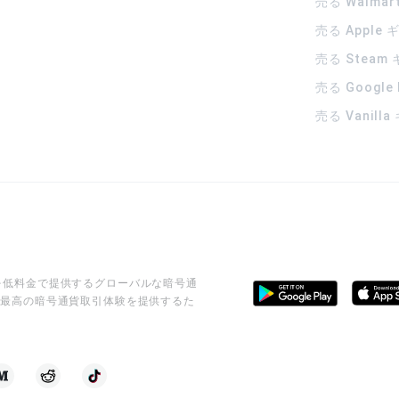
売る Walma
売る Apple
売る Steam
売る Google
売る Vanill
ビスを低料金で提供するグローバルな暗号通
に最高の暗号通貨取引体験を提供するた