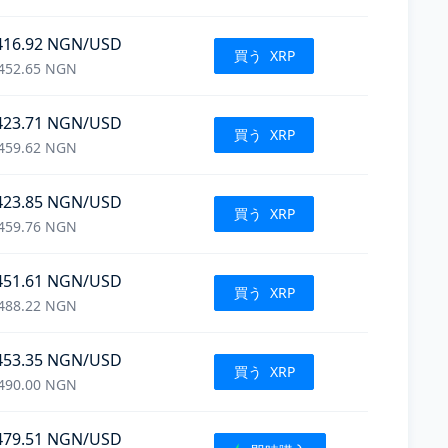
416.92
NGN
/USD
買う
XRP
452.65
NGN
423.71
NGN
/USD
買う
XRP
459.62
NGN
423.85
NGN
/USD
買う
XRP
459.76
NGN
451.61
NGN
/USD
買う
XRP
488.22
NGN
453.35
NGN
/USD
買う
XRP
490.00
NGN
479.51
NGN
/USD