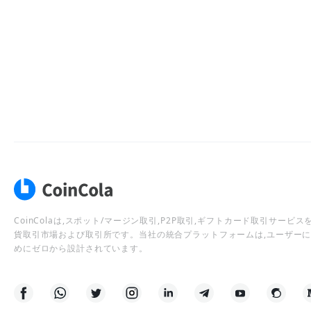
CoinColaは,スポット/マージン取引,P2P取引,ギフトカード取引サー
貨取引市場および取引所です。当社の統合プラットフォームは,ユーザー
めにゼロから設計されています。