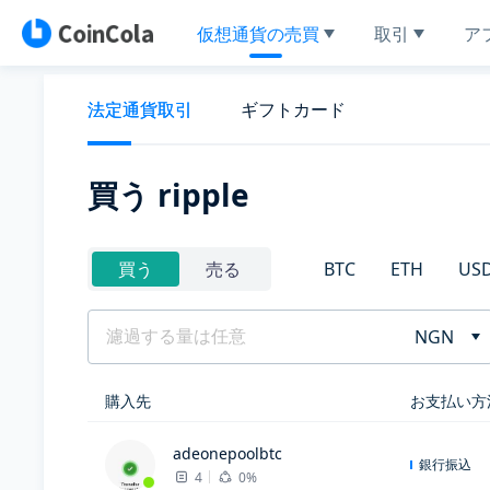
仮想通貨の売買
取引
ア
法定通貨取引
ギフトカード
買う ripple
BTC
ETH
US
買う
売る
NGN
購入先
お支払い方
adeonepoolbtc
銀行振込
4
0%