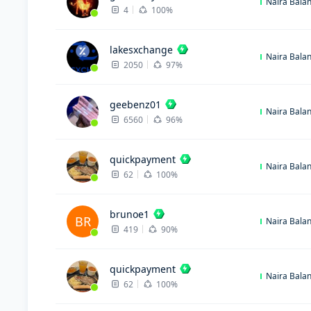
Naira Bala
4
100%
lakesxchange
Naira Bala
2050
97%
geebenz01
Naira Bala
6560
96%
quickpayment
Naira Bala
62
100%
brunoe1
BR
Naira Bala
419
90%
quickpayment
Naira Bala
62
100%