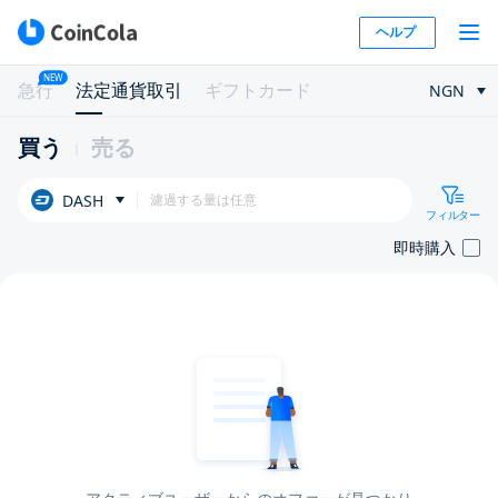
ヘルプ
NEW
急行
法定通貨取引
ギフトカード
NGN
買う
売る
DASH
フィルター
即時購入