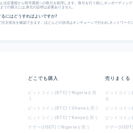
は,法定通貨から暗号通貨への取引を処理します。取引を行う前に,オンボーディングと
00 までの購入には,身元の証明は必要ありません。
認するにはどうすればよいですか?
ページで注文状況を確認できます。ほとんどの決済はオンチェーンで行われ,ネットワークに
どこでも購入
売りまくる
ビットコイン(BTC)でNigeriaを買
ビットコイン(B
う
る
ビットコイン(BTC)でGhanaを買う
ビットコイン(
ビットコイン(BTC)でKenyaを買う
ビットコイン(
テザー(USDT)でNigeriaを買う
テザー(USDT