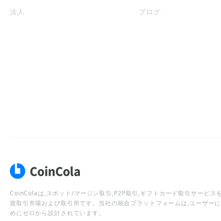
法人
ブログ
CoinColaは,スポット/マージン取引,P2P取引,ギフトカード取引サー
貨取引市場および取引所です。当社の統合プラットフォームは,ユーザー
めにゼロから設計されています。