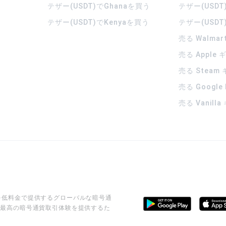
テザー(USDT)でGhanaを買う
テザー(USDT
テザー(USDT)でKenyaを買う
テザー(USDT
売る Walma
売る Apple
売る Steam
売る Google
売る Vanill
ビスを低料金で提供するグローバルな暗号通
に最高の暗号通貨取引体験を提供するた