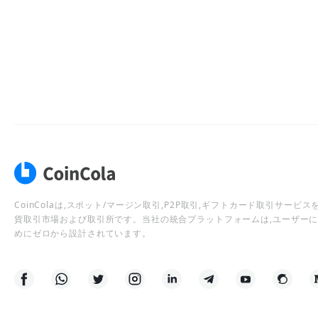
CoinColaは,スポット/マージン取引,P2P取引,ギフトカード取引サー
貨取引市場および取引所です。当社の統合プラットフォームは,ユーザー
めにゼロから設計されています。