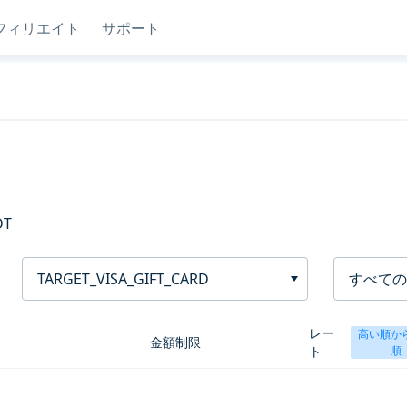
フィリエイト
サポート
DT
TARGET_VISA_GIFT_CARD
すべての
レー
高い順か
金額制限
ト
順