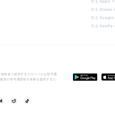
売る Apple
売る Steam
売る Google
売る Vanill
ビスを低料金で提供するグローバルな暗号通
に最高の暗号通貨取引体験を提供するた